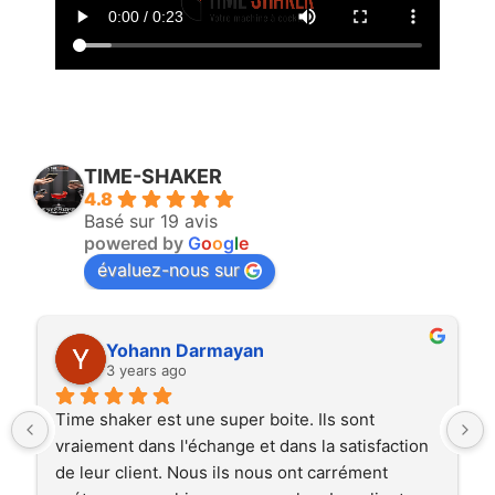
TIME-SHAKER
4.8
Basé sur 19 avis
powered by
G
o
o
g
l
e
évaluez-nous sur
Yohann Darmayan
3 years ago
Time shaker est une super boite. Ils sont 
vraiement dans l'échange et dans la satisfaction 
de leur client. Nous ils nous ont carrément 