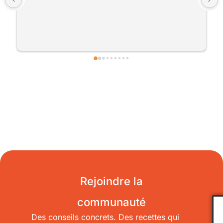
vraiement dans l'échange et dans la satisfaction 
de leur client. Nous ils nous ont carrément 
préter une machine pour un salon. Les clients 
étaient ravis de pouvoir déguster un cocktail 
minute sur le stand
Rejoindre la
communauté
Des conseils concrets. Des recettes qui