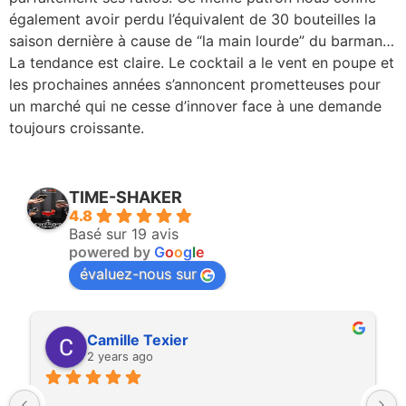
également avoir perdu l’équivalent de 30 bouteilles la
saison dernière à cause de “la main lourde” du barman…
La tendance est claire. Le cocktail a le vent en poupe et
les prochaines années s’annoncent prometteuses pour
un marché qui ne cesse d’innover face à une demande
toujours croissante.
TIME-SHAKER
4.8
Basé sur 19 avis
powered by
G
o
o
g
l
e
évaluez-nous sur
Yohann Darmayan
3 years ago
Time shaker est une super boite. Ils sont 