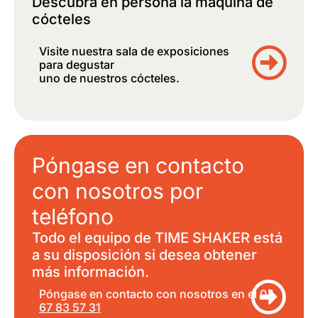
Descubra en persona la máquina de
cócteles
Visite nuestra sala de exposiciones
para degustar
uno de nuestros cócteles.
Póngase en contacto
con nosotros por
teléfono
Todo el equipo de TIME SHAKER está
a su disposición si desea obtener
más información.
Póngase en contacto con nosotros en el
04
67 83 57 31