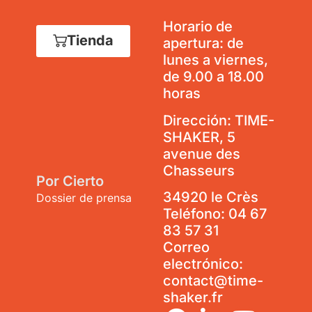
Horario de
Tienda
apertura: de
lunes a viernes,
de 9.00 a 18.00
horas
Dirección: TIME-
SHAKER, 5
avenue des
Chasseurs
Por Cierto
34920 le Crès
Dossier de prensa
Teléfono:
04 67
83 57 31
Correo
electrónico:
contact@time-
shaker.fr